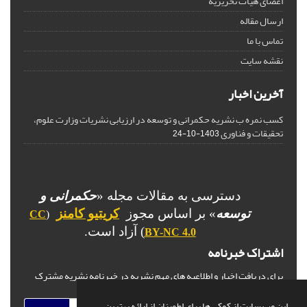
اعضای هیات تحریریه
ارسال مقاله
تماس با ما
نقشه سایت
آخرین اخبار
کسب نمره ب نشریه حکمرانی و توسعه در ارزیابی نشریات وزارت علوم،
تحقیقات و فناوری
1403-10-24
دسترسی به مقالات مجله «
حکمرانی و
توسعه
» بر اساس مجوز
کریتیو کامنز
CC
(
) آزاد است.
BY-NC 4.0
اشتراک خبرنامه
برای دریافت اخبار و اطلاعیه های مهم نشریه در خبرنامه نشریه مشترک
شوید.
این وب سایت از کوکی ها برای اطمینان از ارائه بهترین