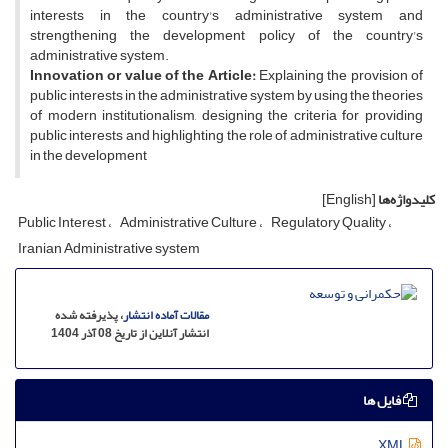
interests in the country's administrative system and
strengthening the development policy of the country's
administrative system.
Innovation or value of the Article:
Explaining the provision of
public interests in the administrative system by using the theories
of modern institutionalism, designing the criteria for providing
public interests and highlighting the role of administrative culture
in the development
کلیدواژه‌ها
[English]
Public Interest
Administrative Culture
Regulatory Quality
Iranian Administrative system
مقالات آماده انتشار
، پذیرفته شده
انتشار آنلاین از تاریخ 08 آذر 1404
فایل ها
XML