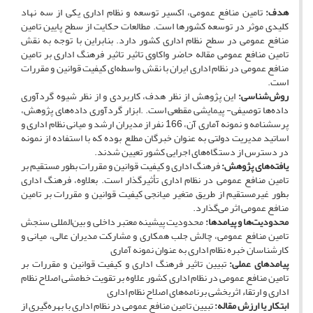
هدف:
تامین منافع عمومی، اکسیر توسعه و نظام اداری یکی از سه نهاد
کلیدی موثر در توسعه کشورها است. مطالعات حکایت از سطح پایین تامین
منافع عمومی در سطح نظام اداری کشور دارد. بنابراین با توجه به نقش
تامین منافع عمومی مقاله حاضر واکاوی تاثیر تاثیر فرهنگ اداری بر تامین
منافع عمومی در نظام اداری ایران با نقش واسطه‌ای کیفیت قوانین و مقررات
است.
روش‌شناسی:
این پژوهش از نظر هدف، کاربردی و از نظر شیوه گردآوری
داده‌ها توصیفی- پیمایشی مقطعی است. .ابزار گردآوری داده‌های پژوهش،
پرسشنامه و نمونه آماری آن، 166 نفر از مدیران ارشد و میانی نظام اداری و
اساتید مدیریت دولتی به عنوان خبرگان مطلع بوده که با استفاده از نمونه
در دسترس از دستگاه‌های اجرایی کشور تعیین شدند.
یافته‌های پژوهش:
فرهنگ اداری و کیفیت قوانین و مقررات بطور مستقیم بر
تامین ‌منافع ‌‌عمومی در نظام اداری تأثیرگذار است. بعلاوه، فرهنگ اداری
بطور غیرمستقیم از طریق متغیر میانجی کیفیت قوانین و مقررات بر تامین
منافع عمومی اثر می‌گذارد.
محدودیت‌ها و پیامدها:
محدودیت پیشینه معتبر داخلی و بین‌المللی سنجش
تامین منافع عمومی، چالش جلب همکاری و مشارکت مدیران عالی، میانی و
کارشناسان خبره نظام اداری به عنوان نمونه آماری
پیامدهای عملی:
تبیین تاثیر فرهنگ اداری و کیفیت قوانین و مقررات بر
تامین منافع عمومی در نظام اداری کشور علاوه بر تقویت خط‌مشی اصلاح نظام
اداری و ارتقاء اثربخشی برنامه‌های اصلاح نظام اداری
ابتکار یا ارزش مقاله:
تبیین تامین منافع عمومی در نظام اداری با بهره‌گیری از