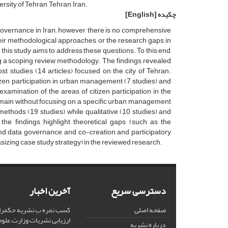
sity of Tehran, Tehran, Iran.
چکیده
[English]
vernance in Iran; however, there is no comprehensive
eir methodological approaches, or the research gaps in
 this study aims to address these questions. To this end,
g a scoping review methodology. The findings revealed
st studies (14 articles) focused on the city of Tehran.
itizen participation in urban management (7 studies) and
examination of the areas of citizen participation in the
omain without focusing on a specific urban management
methods (19 studies), while qualitative (10 studies) and
e findings highlight theoretical gaps (such as the
s and data governance, and co-creation and participatory
izing case study strategy) in the reviewed research.
دسترسی سریع
آخرین اخبار
صفحه اصلی
کسب نمره ب نشریه حکمران
ارزیابی نشریات وزارت علوم
درباره نشریه