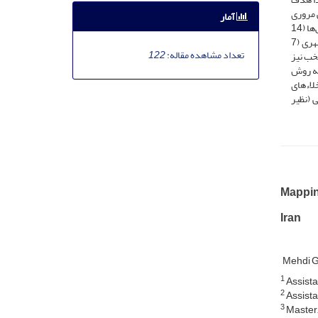
شناسی مروری
آمار
از نوع دامنه‌ای، بررسی شد. یافته‌ها نشان داد بیشترین تعداد مقالات در سال‌های 1395 و 1402 منتشر شده است. هم‌چنین، بیش‌ترین تعداد پژوهش‌ها (14
مطالعه)، شهر تهران را مورد مطالعه قرار داده‌اند. علاوه براین، بخش قابل توجهی از مقالات با هدف طراحی الگوی مشارکت شهروندان در مدیریت شهری (7
تعداد مشاهده مقاله:
122
ای منتخب نیز
ن، اکثر پژوهش‌ها به روش
ست که خلاء‌های
 (نظیر
Mappin
Iran
Mehdi G
1
Assista
2
Assista
3
Master,