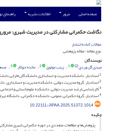
صفحه اصلی
مرور
اطلاعات نشریه
راهنمای ن
نگاشت حکمرانی مشارکتی در مدیریت شهری: مروری د
مقالات آماده انتشار
نوع مقاله : مقاله پژوهشی
نویسندگان
3
2
1
مهدی گل وردی
زینب مولوی
مائده جوکار
مسعو
1
استادیار، دانشکده مدیریت و حسابداری دانشکدگان فارابی دانشگا
2
استادیار، گروه مدیریت دولتی، دانشکده مدیریت و حسابداری، دانشک
3
کارشناسی ارشد مدیریت دولتی، دانشکده علوم انسانی و اجتماعی، د
4
استادیار، گروه حکمرانی عمومی، دانشکده حکمرانی، دانشگاه تهران،
10.22111/JIPAA.2025.51372.1014
چکیده
پژوهش‌ها و مطالعات متعددی در حوزه حکمرانی شهری مشارکتی د
به چه حوزه‌های تخصصی پرداخته‌اند، روش‌شناسی آنها چیست، 