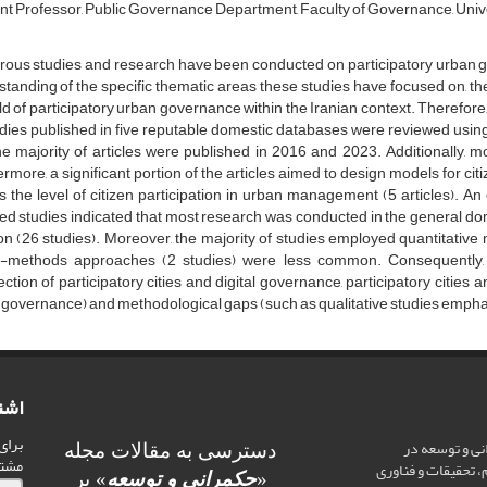
nt Professor, Public Governance Department, Faculty of Governance, Univer
ous studies and research have been conducted on participatory urban go
tanding of the specific thematic areas these studies have focused on, th
eld of participatory urban governance within the Iranian context. Therefore,
dies published in five reputable domestic databases were reviewed usin
he majority of articles were published in 2016 and 2023. Additionally, mo
rmore, a significant portion of the articles aimed to design models for c
 the level of citizen participation in urban management (5 articles). An 
ed studies indicated that most research was conducted in the general d
on (26 studies). Moreover, the majority of studies employed quantitative 
-methods approaches (2 studies) were less common. Consequently, th
ection of participatory cities and digital governance, participatory citie
governance) and methodological gaps (such as qualitative studies emphas
اشت
برای
ی و توسعه در
دسترسی به مقالات مجله
مشت
، تحقیقات و فناوری
«
حکمرانی و توسعه
» بر