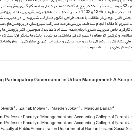
پژوهش حاضر این است که به این سوالات پاسخ دهد. بدین منظور، 32 پژوهش منتشر شده در پنج پایگاه داده معتبر داخلی، با به بکارگیری روش‌
مطالعه) و هم‌چنین سنجش میزان مشارکت شهروندان در مدیریت شهری (5 مقاله) انجام شده‌اند. بررسی عرصه مشارکت شهروندان در پژوهش‌ه
نشان داد که اکثر مطالعات در عرصه عمومی و بدون تمرکز بر یک کارکرد خاص مدیریت شهری انجام شده است (26 مطالعه). هم‌چنی
کمّی (19 مطالعه) انجام شده است و روش‌شناسی‌های کیفی (10 مطالعه) و ترکیبی (2 مطالعه) سهم اندکی داشتند. در نتیجه، یافته‌ها بیانگر آن ا
های مشارکتی و حکمرانی داده و هم‌آفرینی و حکمرانی شهری مشارکتی)، روش‌شناختی
 در پژوهش‌های بررسی شده وجود دارد.
g Participatory Governance in Urban Management: A Scoping
1
2
3
4
olverdi
Zainab Molavi
Maedeh Jokar
Masoud Banafi
nt Professor, Faculty of Management and Accounting, College of Farabi, Uni
nt Professor, Faculty of Management and Accounting, College of Farabi, Uni
 Faculty of Public Administration, Department of Humanities and Social Sci