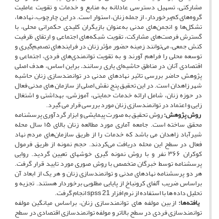
مشارکتی، تسهیل دسترسی عادلانه به منابع و خدمات و تقویت عاملیت
گروه‌های کم‌برخوردار، از جمله زنان، استوار است. در این چارچوب، نهادها،
تشکل‌ها و انجمن‌های مدنی به‌عنوان بازیگران کلیدی حکمرانی محلی، با
گسترش فرصت‌های مشارکت، تقویت شبکه‌های اجتماعی و ارتقای ظرفیت
کنش جمعی، می‌توانند زمینه حضور مؤثر زنان در فرایندهای تصمیم‌گیری و
توسعه محلی را فراهم آورند و به تقویت توانمندی‌های فردی، اجتماعی و
اقتصادی آنان در مناطق حاشیه‌ای یاری رسانند
.
براین اساس، هدف اصلی
پژوهش حاضر بررسی تاثیر نهادهای مدنی در توانمندسازی زنان حاشیه
شهر زاهدان است. در این تحقیق پنج نقش اصلی از سازمان های مدنی فعال
در حوزه زنان، شامل ارائه خدمات حمایتی، آموزشی، بهداشتی و اشتغال
زایی و اعتماد در توانمندسازی زنان مورد بررسی قرار می گیرد.
روش پژوهش:
روش تحقیق به صورت پیمایشی و ابزار گردآوری پرسشنامه
محقق ساخته است. جامعه آماری مورد مطالعه زنان بالای ۱۵ سال محله
شیرآباد زاهدان می باشد که خدمات را از طریق سازمان‌های مردم نهاد
فعال در سطح این محله دریافت می‌کردند. حجم نمونه از طریق فرمول
کوکران ۳۶۶ نفر و با روش نمونه گیری خوشه­ای تعیین گردید. روایی
پرسشنامه توسط خبرگان متخصص با روش صوری مورد تایید قرار گرفت.
هر دو پرسشنامه نهادهای مدنی و توانمندسازی زنان و هر یک از ابعاد آن
براساس ضریب آلفای کرونباخ از پایایی مطلوبی برخوردار هستند. تجزیه و
تحلیل داده ها با استفاده از نرم افزار spss
21 انجام گرفت.
یافته‌ها:
از بین مولفه های توانمندسازی زنان، براساس میانگین مولفه
توانمندسازی فردی در سطح بالاتر و مولفه توانمندسازی اقتصادی در سطح