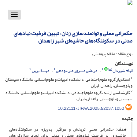
Toggle
vigation
حکمرانی محلی و توانمندسازی زنان: تبیین ظرفیت نهادهای
مدنی در سکونتگاه‌های حاشیه‌ای شهر زاهدان
نوع مقاله : مقاله پژوهشی
نویسندگان
2
1
1
الهام شیردل
مرتضی مسرور علی نودهی
مهسا ابرین
1
استادیار گروه علوم اجتماعی، دانشکده ادبیات و علوم انسانی، دانشگاه سیستان
و بلوچستان، زاهدان، ایران
2
کارشناسی ارشد، گروه علوم اجتماعی، دانشکده ادبیات و علوم انسانی، دانشگاه
سیستان و بلوچستان، زاهدان، ایران
10.22111/JIPAA.2025.52037.1050
چکیده
هدف:
حکمرانی محلیِ اثربخش و فراگیر، به‌ویژه در سکونتگاه‌های
حاشیه‌ای، بر ظرفیت نهادهای محلی و مدنی برای ایجاد سازوکارهای