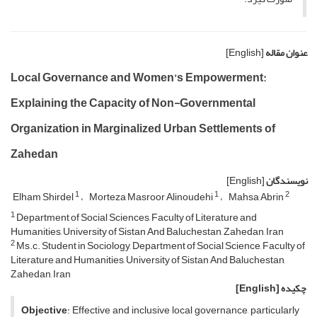
عنوان مقاله
[English]
Local Governance and Women’s Empowerment:
Explaining the Capacity of Non-Governmental
Organization in Marginalized Urban Settlements of
Zahedan
نویسندگان
[English]
1
1
2
Elham Shirdel
Morteza Masroor Alinoudehi
Mahsa Abrin
1
Department of Social Sciences, Faculty of Literature and
Humanities, University of Sistan And Baluchestan, Zahedan, Iran
2
Ms.c. Student in Sociology, Department of Social Science, Faculty of
Literature and Humanities, University of Sistan And Baluchestan,
Zahedan, Iran
چکیده
[English]
Objective
: Effective and inclusive local governance, particularly