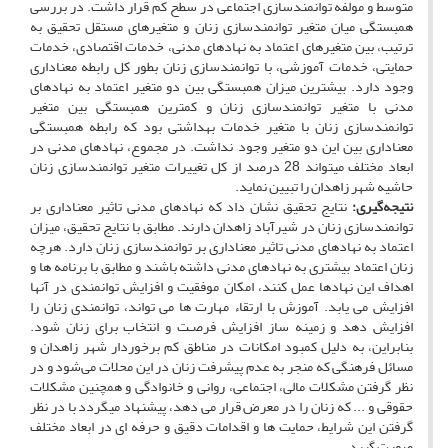
متوسط و مولفه توانمندسازی اجتماعی در سطح کم قرار داشت. در بررسی
همبستگی میان متغیر توانمندسازی زنان و متغیرهای مستقل تحقیق به
ترتیب، بین متغیرهای اعتماد به نهادهای مدنی، خدمات اقتصادی، خدمات
حمایتی، خدمات آموزشی، با توانمندسازی زنان بطور کل رابطه معناداری
وجود دارد. بیشترین میزان همبستگی بین دو متغیر اعتماد به نهادهای
مدنی با متغیر توانمندسازی زنان و کمترین همبستگی بین متغیر
توانمندسازی زنان با متغیر خدمات بهداشتی بود که رابطه همبستگی
معناداری بین این دو متغیر وجود نداشت. در مجموع، نهادهای مدنی در
ابعاد مختلف میتواند 28 درصد از کل تغییرات متغیر توانمندسازی زنان
حاشیه شهر زاهدان را تبیین نماید.
نتیجه‌گیری:
نتایج تحقیق نشان داد که نهادهای مدنی تاثیر معناداری بر
توانمندسازی زنان در شیرآباد زاهدان دارند. مطابق با نتایج تحقیق، میزان
اعتماد به نهادهای مدنی تاثیر معناداری بر توانمندسازی زنان دارد. هرچه
زنان اعتماد بیشتری به نهادهای مدنی داشته باشند و مطابق با برنامه ها و
اهداف این نهادها عمل کنند، امکان موفقیت و افزایش توانمندی در آنها
افزایش می یابد. آموزش با ارتقاء مهارت ها می تواند، توانمندی زنان را
افزایش دهد و زمینه ساز افزایش فرصـت و انتخاب برای زنان شود.
بنابراین، به دلیل کمبود امکانات در مناطق کم برخوردار شهر زاهدان و
مسائل فرهنگی که منجر به عدم پیشرفت زنان در این محلات می‌شود و در
نظر گرفتن مشکلات مالی، اجتماعی، روانی و خانوادگی و همچنین مشکلات
حقوقی و ... که زنان را در معرض قرار می دهد، پیشنهاد میگردد با در نظر
گرفتن این شرایط، حمایت ها و اقدامات دقیق و حرفه ای در ابعاد مختلف
صورت گیرد.